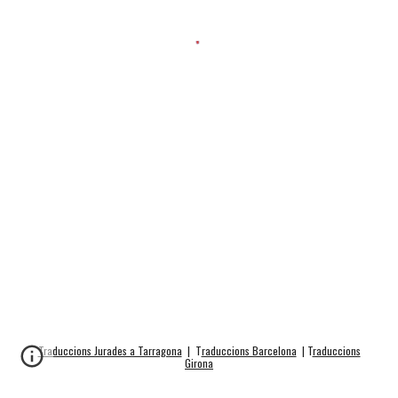
Traduccions Jurades a Tarragona
| T
raduccions Barcelona
| T
raduccions
Girona